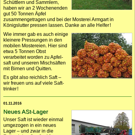
Schüttlern und Sammlern,
haben wir an 2 Wochen­enden
gut 50 Tonnen Äpfel
zusammen­getragen und bei der Mosterei Armgart in
Königslutter pressen lassen. Danke an alle Helfer
!
Wie immer gab es auch einige
kleinere Pres­sungen in den
mobilen Mostereien. Hier sind
etwa 5 Tonnen Obst
verarbeitet worden zu Apfel­
saft und unseren Misch­säften
mit Birnen und Quitten.
Es gibt also reichlich Saft –
wir freuen uns auf viele Saft­
trinker
!
01.11.2016
Neues ASt-Lager
Unser Saft ist wieder einmal
umge­zogen in ein neues
Lager – und zwar in die