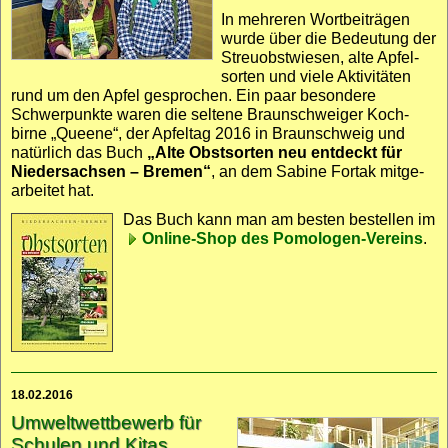
In mehreren Wort­beiträgen
wurde über die Bedeutung der
Streu­obst­wiesen, alte Apfel­
sorten und viele Aktivitäten
rund um den Apfel gesprochen. Ein paar besondere
Schwer­punkte waren die seltene Braunschweiger Koch­
birne „Queene“, der Apfel­tag 2016 in Braunschweig und
natürlich das Buch
„Alte Obst­sorten neu entdeckt für
Nieder­sachsen – Bremen“
, an dem Sabine Fortak mitge­
arbeitet hat.
Das Buch kann man am besten bestellen im
Online-Shop des Pomologen-Vereins
.
18.02.2016
Umwelt­wett­bewerb für
Schulen und Kitas