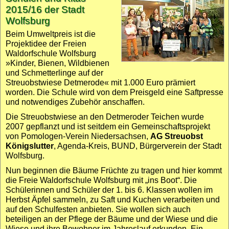
2015/16 der Stadt
Wolfsburg
Beim Umwelt­preis ist die
Projekt­idee der Freien
Waldorf­schule Wolfsburg
»Kinder, Bienen, Wildbienen
und Schmetter­linge auf der
Streuobst­wiese Detmerode« mit 1.000 Euro prämiert
worden. Die Schule wird von dem Preis­geld eine Saft­presse
und notwendiges Zubehör anschaffen.
Die Streuobst­wiese an den Detmeroder Teichen wurde
2007 gepflanzt und ist seitdem ein Gemeinschafts­projekt
von Pomologen-Verein Niedersachsen,
AG Streuobst
Königslutter
, Agenda-Kreis, BUND, Bürger­verein der Stadt
Wolfsburg.
Nun beginnen die Bäume Früchte zu tragen und hier kommt
die Freie Waldorf­schule Wolfsburg mit „ins Boot“. Die
Schülerinnen und Schüler der 1. bis 6. Klassen wollen im
Herbst Äpfel sammeln, zu Saft und Kuchen verar­beiten und
auf den Schul­festen anbieten. Sie wollen sich auch
beteiligen an der Pflege der Bäume und der Wiese und die
Wiese und ihre Bewohner im Jahreslauf erkunden. Ein