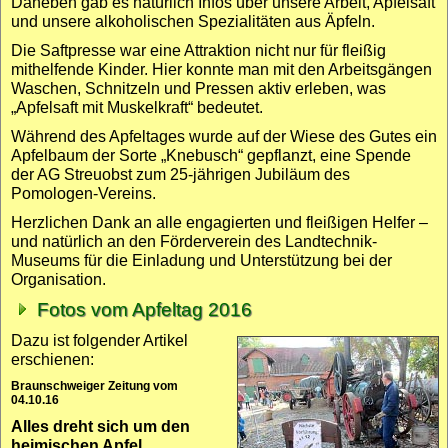
Daneben gab es natür­lich Infos über unsere Arbeit, Apfelsaft
und unsere alkoho­lischen Spezialitäten aus Äpfeln.
Die Saft­presse war eine Attraktion nicht nur für fleißig
mithelfende Kinder. Hier konnte man mit den Arbeits­gängen
Waschen, Schnitzeln und Pressen aktiv erleben, was
„Apfelsaft mit Muskel­kraft“ bedeutet.
Während des Apfel­tages wurde auf der Wiese des Gutes ein
Apfelbaum der Sorte „Knebusch“ gepflanzt, eine Spende
der AG Streuobst zum 25-jährigen Jubiläum des
Pomologen-Vereins.
Herz­lichen Dank an alle engagierten und fleißigen Helfer –
und natürlich an den Förder­verein des Landt­echnik-
Museums für die Einladung und Unterstützung bei der
Organisation.
Fotos vom Apfeltag 2016
Dazu ist folgender Artikel
erschienen:
Braunschweiger Zeitung
vom
04.10.16
Alles dreht sich um den
heimischen Apfel