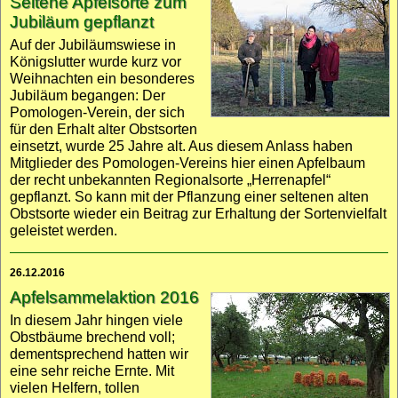
Seltene Apfel­sorte zum
Jubiläum gepflanzt
Auf der Jubiläums­wiese in
Königslutter wurde kurz vor
Weihnachten ein besonderes
Jubiläum begangen: Der
Pomologen-Verein, der sich
für den Erhalt alter Obst­sorten
einsetzt, wurde 25 Jahre alt. Aus diesem Anlass haben
Mitglieder des Pomologen-Vereins hier einen Apfel­baum
der recht unbe­kannten Regional­sorte „Herrenapfel“
gepflanzt. So kann mit der Pflanzung einer seltenen alten
Obst­sorte wieder ein Beitrag zur Erhaltung der Sorten­vielfalt
geleistet werden.
26.12.2016
Apfel­sammel­aktion 2016
In diesem Jahr hingen viele
Obst­bäume brechend voll;
dement­sprechend hatten wir
eine sehr reiche Ernte. Mit
vielen Helfern, tollen