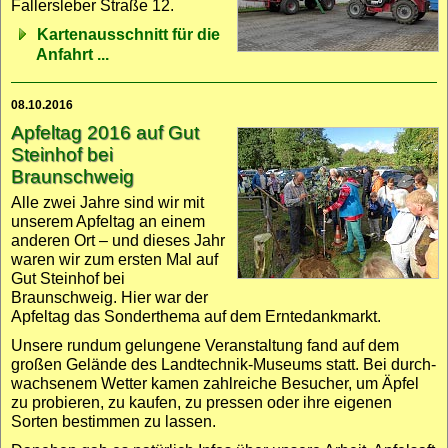
Fallers­leber Straße 12
.
Karten­ausschnitt für die
Anfahrt ...
08.10.2016
Apfeltag 2016 auf Gut
Steinhof bei
Braunschweig
Alle zwei Jahre sind wir mit
unserem Apfel­tag an einem
anderen Ort – und dieses Jahr
waren wir zum ersten Mal auf
Gut Steinhof bei
Braunschweig. Hier war der
Apfel­tag das Sonder­thema auf dem Ernte­dank­markt.
Unsere rundum gelungene Veranstaltung fand auf dem
großen Gelände des Land­technik-Museums statt. Bei durch­
wachsenem Wetter kamen zahl­reiche Besucher, um Äpfel
zu probieren, zu kaufen, zu pressen oder ihre eigenen
Sorten bestimmen zu lassen.