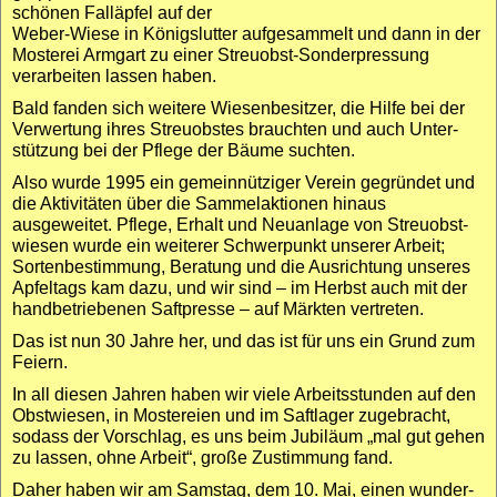
schönen Fall­äpfel auf der
Weber-Wiese in Königslutter aufgesammelt und dann in der
Mosterei Armgart zu einer Streuobst-Sonder­pressung
verarbeiten lassen haben.
Bald fanden sich weitere Wiesen­besitzer, die Hilfe bei der
Verwertung ihres Streu­obstes brauchten und auch Unter­
stützung bei der Pflege der Bäume suchten.
Also wurde 1995 ein gemein­nütziger Verein gegründet und
die Aktivitäten über die Sammel­aktionen hinaus
ausgeweitet. Pflege, Erhalt und Neuanlage von Streuobst­
wiesen wurde ein weiterer Schwer­punkt unserer Arbeit;
Sorten­bestimmung, Beratung und die Ausrichtung unseres
Apfel­tags kam dazu, und wir sind – im Herbst auch mit der
hand­betriebenen Saft­presse – auf Märkten vertreten.
Das ist nun 30 Jahre her, und das ist für uns ein Grund zum
Feiern.
In all diesen Jahren haben wir viele Arbeits­stunden auf den
Obst­wiesen, in Mostereien und im Saft­lager zugebracht,
sodass der Vorschlag, es uns beim Jubiläum „mal gut gehen
zu lassen, ohne Arbeit“, große Zustimmung fand.
Daher haben wir am Samstag, dem 10. Mai, einen wunder­