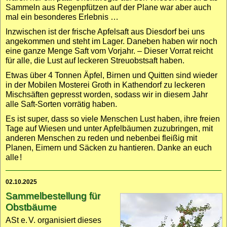
Sammeln aus Regen­pfützen auf der Plane war aber auch
mal ein besonderes Erlebnis …
Inzwischen ist der frische Apfel­saft aus Diesdorf bei uns
angekommen und steht im Lager. Daneben haben wir noch
eine ganze Menge Saft vom Vorjahr. – Dieser Vorrat reicht
für alle, die Lust auf leckeren Streuobst­saft haben.
Etwas über 4 Tonnen Äpfel, Birnen und Quitten sind wieder
in der Mobilen Mosterei Groth in Kathendorf zu leckeren
Misch­säften gepresst worden, sodass wir in diesem Jahr
alle Saft-Sorten vorrätig haben.
Es ist super, dass so viele Menschen Lust haben, ihre freien
Tage auf Wiesen und unter Apfel­bäumen zuzubringen, mit
anderen Menschen zu reden und nebenbei fleißig mit
Planen, Eimern und Säcken zu hantieren. Danke an euch
alle
!
02.10.2025
Sammelbestellung für
Obstbäume
ASt e.
V. organisiert dieses