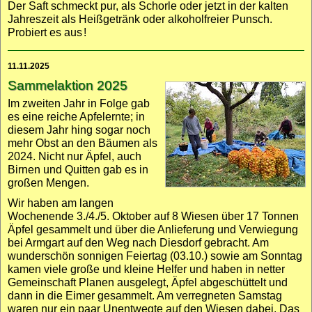
Der Saft schmeckt pur, als Schorle oder jetzt in der kalten
Jahres­zeit als Heiß­getränk oder alkohol­freier Punsch.
Probiert es aus
!
11.11.2025
Sammelaktion 2025
Im zweiten Jahr in Folge gab
es eine reiche Apfel­ernte; in
diesem Jahr hing sogar noch
mehr Obst an den Bäumen als
2024. Nicht nur Äpfel, auch
Birnen und Quitten gab es in
großen Mengen.
Wir haben am langen
Wochen­ende 3./4./5. Oktober auf 8 Wiesen über 17 Tonnen
Äpfel gesammelt und über die Anlieferung und Verwiegung
bei Armgart auf den Weg nach Diesdorf gebracht. Am
wunder­schön sonnigen Feiertag (03.10.) sowie am Sonntag
kamen viele große und kleine Helfer und haben in netter
Gemein­schaft Planen ausgelegt, Äpfel abge­schüttelt und
dann in die Eimer gesammelt. Am verregneten Samstag
waren nur ein paar Unent­wegte auf den Wiesen dabei. Das