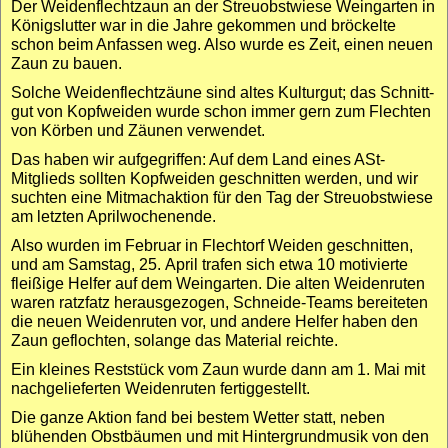
Der Weiden­flecht­zaun an der Streuobst­wiese Weingarten in
Königslutter war in die Jahre gekommen und bröckelte
schon beim Anfassen weg. Also wurde es Zeit, einen neuen
Zaun zu bauen.
Solche Weiden­flecht­zäune sind altes Kultur­gut; das Schnitt­
gut von Kopf­weiden wurde schon immer gern zum Flechten
von Körben und Zäunen verwendet.
Das haben wir aufge­griffen: Auf dem Land eines ASt-
Mitglieds sollten Kopf­weiden geschnitten werden, und wir
suchten eine Mitmach­aktion für den Tag der Streuobst­wiese
am letzten April­wochenende.
Also wurden im Februar in Flechtorf Weiden geschnitten,
und am Samstag, 25. April trafen sich etwa 10 motivierte
fleißige Helfer auf dem Weingarten. Die alten Weiden­ruten
waren ratzfatz heraus­gezogen, Schneide-Teams bereiteten
die neuen Weiden­ruten vor, und andere Helfer haben den
Zaun geflochten, solange das Material reichte.
Ein kleines Rest­stück vom Zaun wurde dann am 1. Mai mit
nach­gelieferten Weiden­ruten fertig­gestellt.
Die ganze Aktion fand bei bestem Wetter statt, neben
blühenden Obst­bäumen und mit Hinter­grund­musik von den